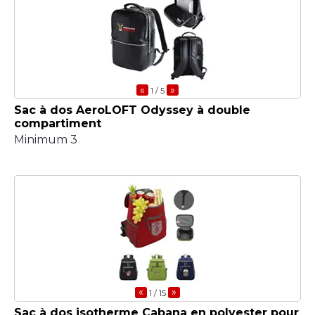
«
»
1
/ 5
Sac à dos AeroLOFT Odyssey à double
compartiment
Minimum 3
«
»
1
/ 15
Sac à dos isotherme Cabana en polyester pour