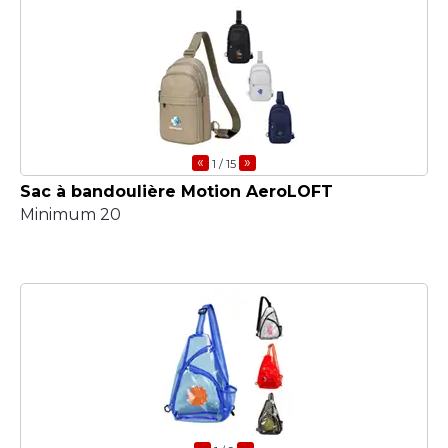
«
»
1
/ 15
Sac à bandoulière Motion AeroLOFT
Minimum 20