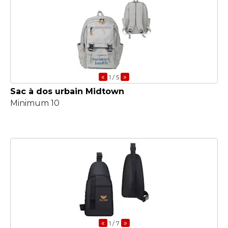
«
»
1
/ 5
Sac à dos urbain Midtown
Minimum 10
«
»
1
/ 7