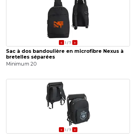
«
»
1
/ 7
Sac à dos bandoulière en microfibre Nexus à
bretelles séparées
Minimum 20
«
»
1
/ 7