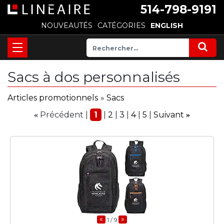
514-798-9191
NOUVEAUTÉS
CATÉGORIES
ENGLISH
Sacs à dos personnalisés
Articles promotionnels
»
Sacs
Précédent
1
2
3
4
5
Suivant
«
»
«
»
1
/ 9