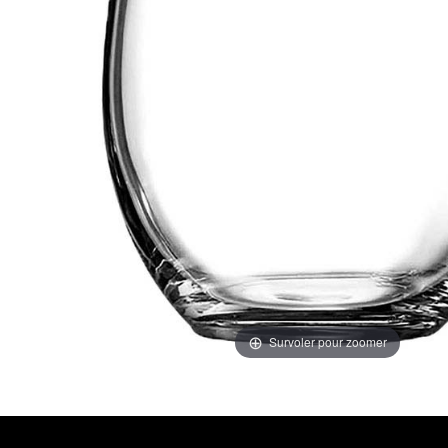
Survoler pour zoomer