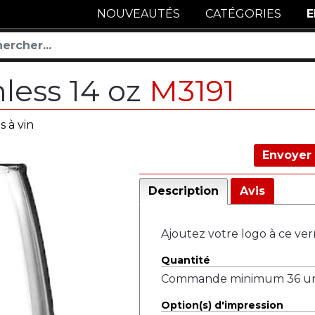
NOUVEAUTÉS
CATÉGORIES
E
less 14 oz
M3191
s à vin
Envoyer 
Description
Avis
Ajoutez votre logo à ce ver
Quantité
Commande minimum 36 uni
Option(s) d'impression