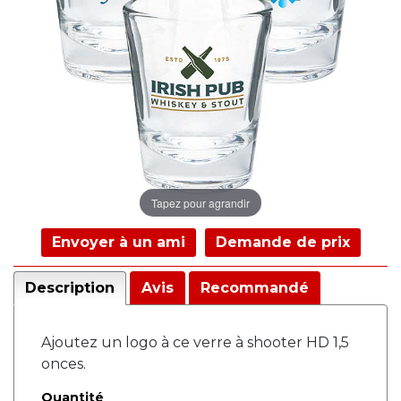
Tapez pour agrandir
Envoyer à un ami
Demande de prix
Description
Avis
Recommandé
Ajoutez un logo à ce verre à shooter HD 1,5
onces.
Quantité