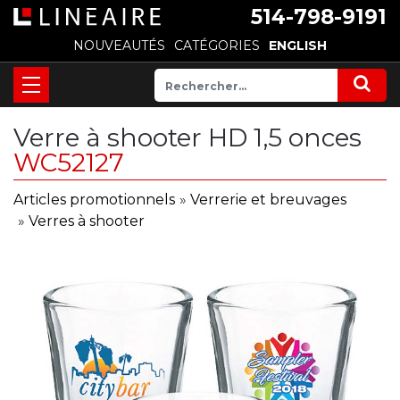
514-798-9191
NOUVEAUTÉS
CATÉGORIES
ENGLISH
Verre à shooter HD 1,5 onces
WC52127
Articles promotionnels
»
Verrerie et breuvages
»
Verres à shooter