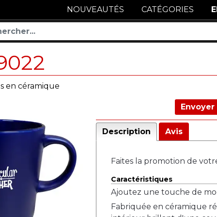
NOUVEAUTÉS
CATÉGORIES
E
9022
es en céramique
Envoyer 
Description
Avis
Faites la promotion de votr
Caractéristiques
Ajoutez une touche de moder
Fabriquée en céramique rés