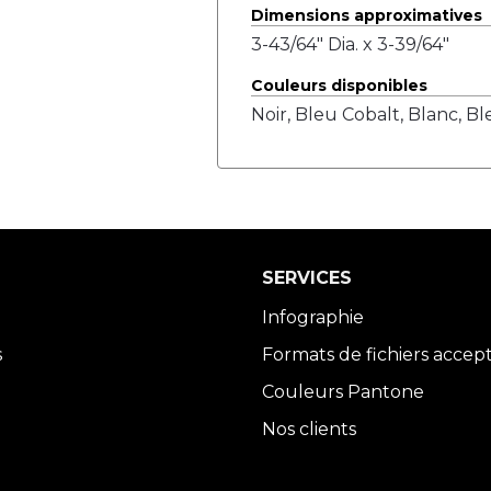
Dimensions approximatives
3-43/64" Dia. x 3-39/64"
Couleurs disponibles
Noir, Bleu Cobalt, Blanc, B
SERVICES
Infographie
s
Formats de fichiers accep
Couleurs Pantone
Nos clients