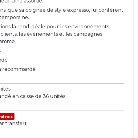
leur unie assortie.
ainsi que sa poignée de style expresso, lui confèrent
ntemporaine.
nitions la rend idéale pour les environnements
 clients, les événements et les campagnes
gamme.
.
ndé.
on recommandé.
tés.
ndé en caisse de 36 unités.
ouleurs
ar transfert