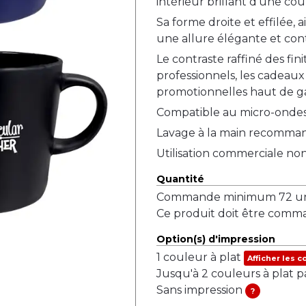
intérieur brillant d'une cou
Sa forme droite et effilée, 
une allure élégante et co
Le contraste raffiné des fi
professionnels, les cadeaux
promotionnelles haut de 
Compatible au micro-ondes
Lavage à la main recomma
Utilisation commerciale n
Quantité
Commande minimum 72 uni
Ce produit doit être comma
Option(s) d'impression
1 couleur à plat
Afficher les c
Jusqu'à 2 couleurs à plat p
Sans impression
?