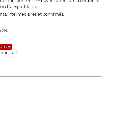
de transport en rPET avec fermeture à cordon et
n transport facile.
nts, intermédiaires et confirmés.
tés.
ouleurs
transfert