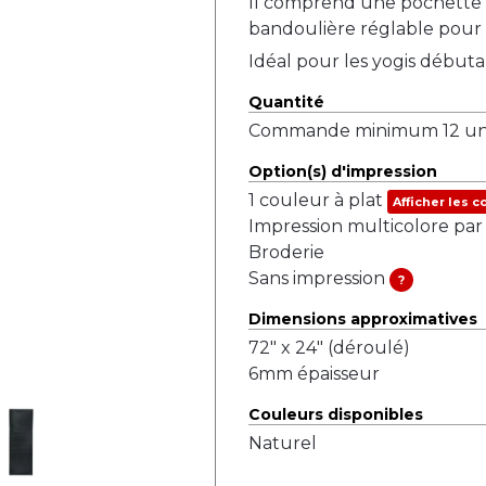
Il comprend une pochette 
bandoulière réglable pour u
Idéal pour les yogis débuta
Quantité
Commande minimum 12 uni
Option(s) d'impression
1 couleur à plat
Afficher les c
Impression multicolore par 
Broderie
Sans impression
?
Dimensions approximatives
72" x 24" (déroulé)
6mm épaisseur
Couleurs disponibles
Naturel