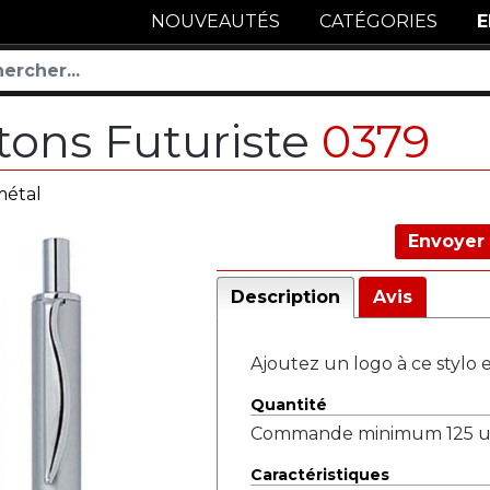
NOUVEAUTÉS
CATÉGORIES
E
tons Futuriste
0379
métal
Envoyer 
Description
Avis
Ajoutez un logo à ce stylo 
Quantité
Commande minimum 125 un
Caractéristiques