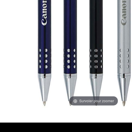
Survoler pour zoomer