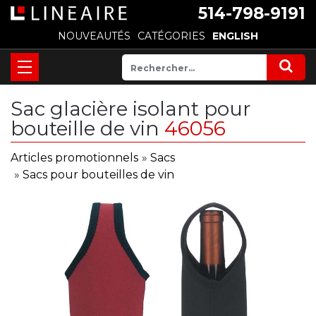
514-798-9191
NOUVEAUTÉS
CATÉGORIES
ENGLISH
Sac glacière isolant pour
bouteille de vin
46056
Articles promotionnels
»
Sacs
»
Sacs pour bouteilles de vin