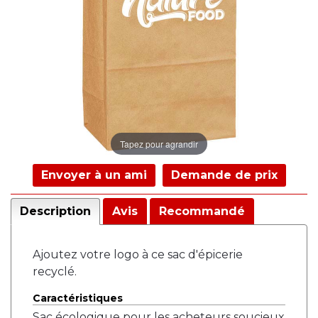
Tapez pour agrandir
Envoyer à un ami
Demande de prix
Description
Avis
Recommandé
Ajoutez votre logo à ce sac d'épicerie
recyclé.
Caractéristiques
Sac écologique pour les acheteurs soucieux