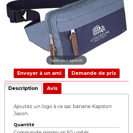
Tapez pour agrandir
Envoyer à un ami
Demande de prix
Description
Avis
Ajoutez un logo à ce sac banane Kapston
Jaxon.
Quantité
Commande minimum 50 unités.