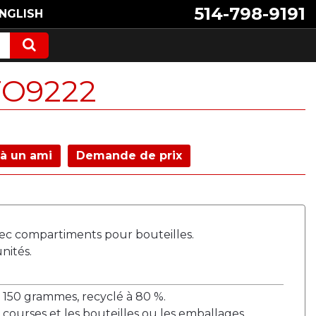
514-798-9191
NGLISH
TO9222
à un ami
Demande de prix
vec compartiments pour bouteilles.
ités.
 150 grammes, recyclé à 80 %.
 courses et les bouteilles ou les emballages.