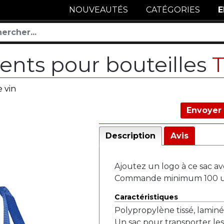
NOUVEAUTÉS
CATÉGORIES
E
nts pour bouteilles
e vin
Envoyer 
Description
Avis
Ajoutez un logo à ce sac a
Commande minimum 100 un
Caractéristiques
Polypropylène tissé, laminé
Un sac pour transporter les