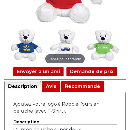
Tapez pour agrandir
Envoyer à un ami
Demande de prix
Description
Avis
Recommandé
Ajoutez votre logo à Robbie l'ours en
peluche (avec T-Shirt).
Description
Ours en peluche super doux.