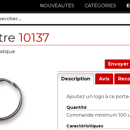
NOUVEAUTÉS
CATÉGORIES
E
tre
10137
astique
Envoyer 
Description
Avis
Rec
Ajoutez un logo à ce porte-
Quantité
Commande minimum 100 un
Caractéristiques