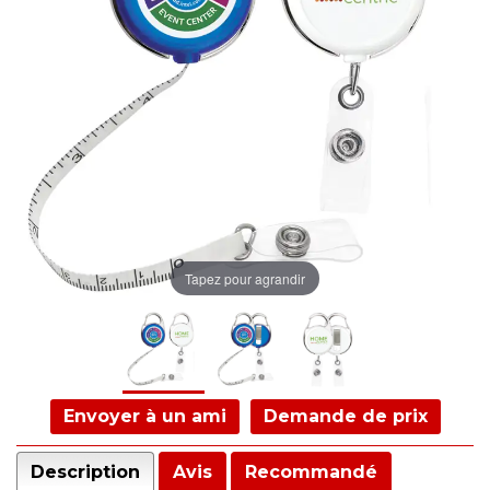
Tapez pour agrandir
Envoyer à un ami
Demande de prix
Description
Avis
Recommandé