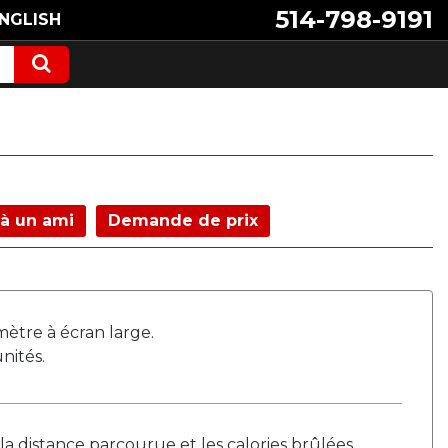
514-798-9191
NGLISH
à un ami
Demande de prix
ètre à écran large.
ités.
la distance parcourue et les calories brûlées.