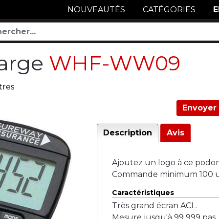
NOUVEAUTÉS
CATÉGORIES
E
large
WHF-WW09
res
Envoyer 
Description
Avis
Ajoutez un logo à ce podom
Commande minimum 100 un
Caractéristiques
Très grand écran ACL.
Mesure jusqu'à 99 999 pas, 