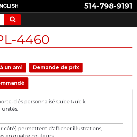
514-798-9191
NGLISH
PL-4460
à un ami
Demande de prix
ommandé
porte-clés personnalisé Cube Rubik.
unités.
ar côté) permettent d'afficher illustrations,
es en quatre couleurs.