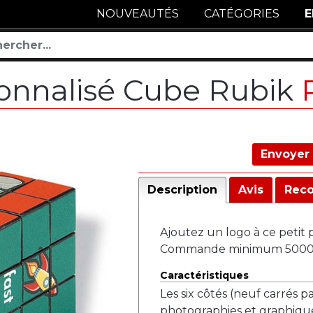
NOUVEAUTÉS
CATÉGORIES
E
sonnalisé Cube Rubik
Envoyer 
Description
Avis
Rec
Ajoutez un logo à ce petit 
Commande minimum 5000 
Caractéristiques
Les six côtés (neuf carrés p
photographies et graphiqu