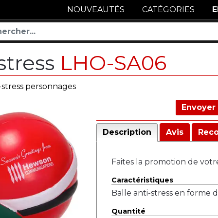
NOUVEAUTÉS
CATÉGORIES
E
stress
LHO-SA06
i-stress personnages
Envoyer 
Description
Avis
Rec
Faites la promotion de votr
Caractéristiques
Balle anti-stress en forme 
Quantité