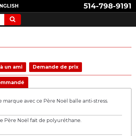
514-798-9191
NGLISH
à un ami
Demande de prix
ommandé
e marque avec ce Père Noël balle anti-stress.
de Père Noël fait de polyuréthane.