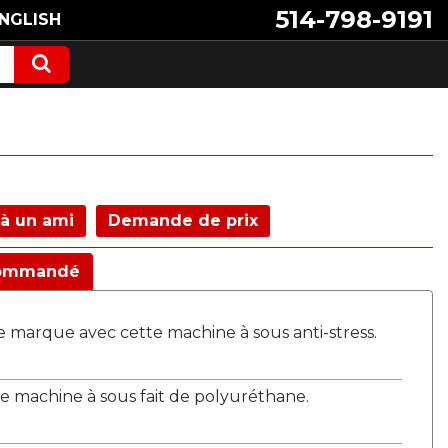
514-798-9191
NGLISH
à un ami
Demande de prix
ommandé
e marque avec cette machine à sous anti-stress.
de machine à sous fait de polyuréthane.