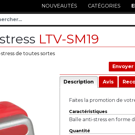
NOUVEAUTÉS
CATÉGORIES
E
stress
LTV-SM19
-stress de toutes sortes
Envoyer 
Description
Avis
Rec
Faites la promotion de votr
Caractéristiques
Balle anti-stress en forme 
Quantité