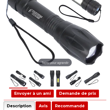
Tapez pour agrandir
Envoyer à un ami
Demande de prix
Description
Avis
Recommandé