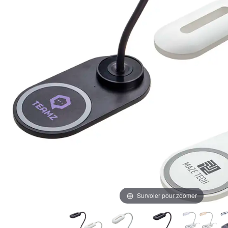
Survoler pour zoomer