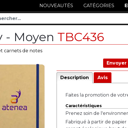
NOUVEAUTÉS
CATÉGORIES
E
ty - Moyen
TBC436
et carnets de notes
Envoyer 
Description
Avis
Faites la promotion de votr
Caractéristiques
Prenez soin de l'environnem
Fabriqué à partir de papier