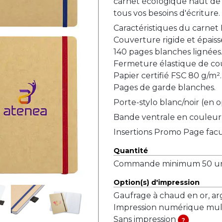
carnet écologique haut de
tous vos besoins d'écriture.
Caractéristiques du carnet K
Couverture rigide et épaiss
140 pages blanches lignées
Fermeture élastique de cou
Papier certifié FSC 80 g/m².
Pages de garde blanches.
Porte-stylo blanc/noir (en o
Bande ventrale en couleur 
Insertions Promo Page facu
Quantité
Commande minimum 50 uni
Option(s) d'impression
Gaufrage à chaud en or, arge
Impression numérique mul
Sans impression
?