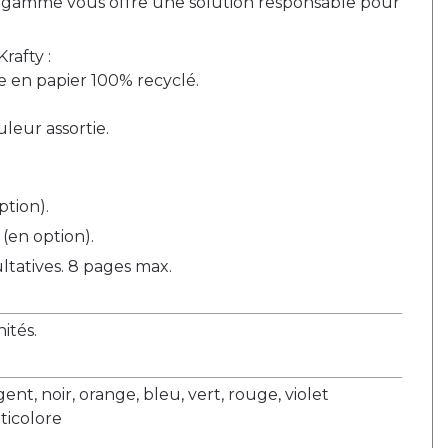
 gamme vous offre une solution responsable pour
rafty :
e en papier 100% recyclé.
.
leur assortie.
ption).
(en option).
ltatives. 8 pages max.
tés.
nt, noir, orange, bleu, vert, rouge, violet
ticolore