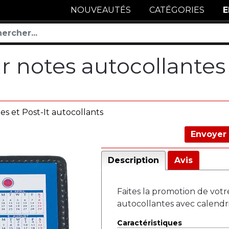
NOUVEAUTÉS
CATÉGORIES
E
ur notes autocollantes
es et Post-It autocollants
Envoyer 
Description
Avis
Faites la promotion de votr
autocollantes avec calendri
Caractéristiques