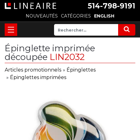
514-798-9191
NOUVEAUTÉS
CATÉGORIES
ENGLISH
Épinglette imprimée
découpée
LIN2032
Articles promotionnels
»
Épinglettes
»
Épinglettes imprimées