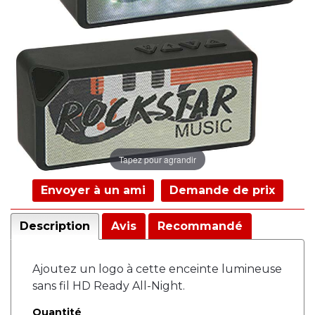
Tapez pour agrandir
Envoyer à un ami
Demande de prix
Description
Avis
Recommandé
Ajoutez un logo à cette enceinte lumineuse
sans fil HD Ready All-Night.
Quantité