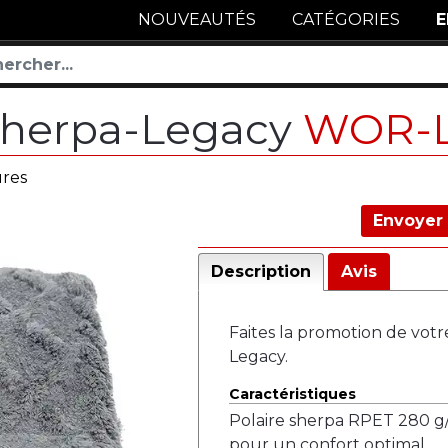
NOUVEAUTÉS
CATÉGORIES
E
-sherpa-Legacy
WOR-L
res
Envoyer 
Description
Avis
Faites la promotion de vot
Legacy.
Caractéristiques
Polaire sherpa RPET 280 g/
pour un confort optimal.