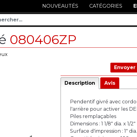
NOUVEAUTÉS
CATÉGORIES
E
ré
080406ZP
neux
Envoyer 
Description
Avis
Pendentif givré avec cordon
l'arrière pour activer les D
Piles remplaçables
Dimensions : 1 1/8" dia. x 1/2" 
Surface d'impression : 1" dia.