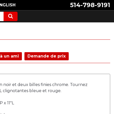
514-798-9191
NGLISH
à un ami
Demande de prix
 noir et deux billes finies chrome. Tournez
EL clignotantes bleue et rouge.
P x 11"L