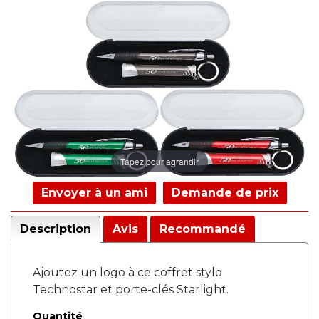
Tapez pour agrandir
Envoyer à un ami
Demande de prix
Description
Avis
Recommandé
Ajoutez un logo à ce coffret stylo
Technostar et porte-clés Starlight.
Quantité