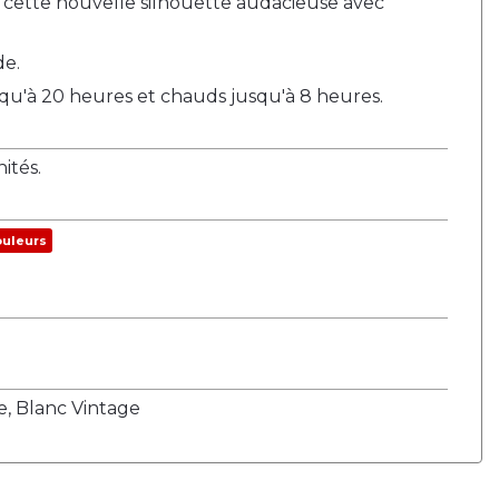
c cette nouvelle silhouette audacieuse avec
de.
usqu'à 20 heures et chauds jusqu'à 8 heures.
tés.
ouleurs
e, Blanc Vintage