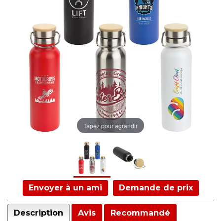
Tapez pour agrandir
Envoyer à un ami
Demande de prix
Description
Avis
Recommandé