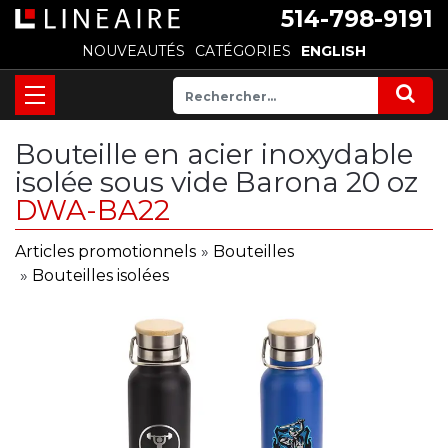
514-798-9191
NOUVEAUTÉS
CATÉGORIES
ENGLISH
Bouteille en acier inoxydable
isolée sous vide Barona 20 oz
DWA-BA22
Articles promotionnels
»
Bouteilles
»
Bouteilles isolées