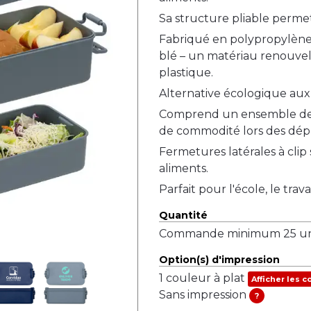
Sa structure pliable perme
Fabriqué en polypropylène 
blé – un matériau renouvela
plastique.
Alternative écologique aux 
Comprend un ensemble de co
de commodité lors des dép
Fermetures latérales à clip
aliments.
Parfait pour l'école, le trav
Quantité
Commande minimum 25 uni
Option(s) d'impression
1 couleur à plat
Afficher les c
Sans impression
?