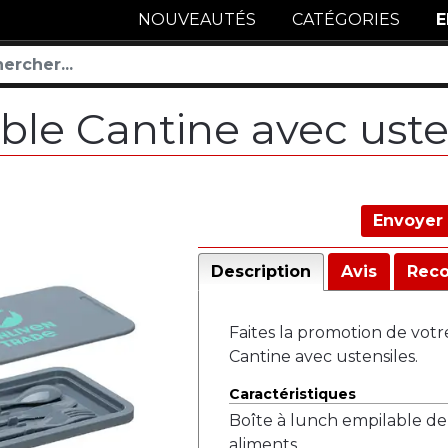
NOUVEAUTÉS
CATÉGORIES
E
ble Cantine avec uste
Envoyer 
Description
Avis
Rec
Faites la promotion de vot
Cantine avec ustensiles.
Caractéristiques
Boîte à lunch empilable d
aliments.