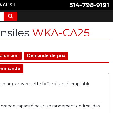
514-798-9191
NGLISH
nsiles
WKA-CA25
à un ami
Demande de prix
ommandé
re marque avec cette boîte à lunch empilable
e grande capacité pour un rangement optimal des