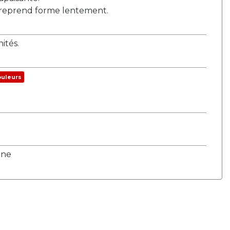
e reprend forme lentement.
tés.
ouleurs
une