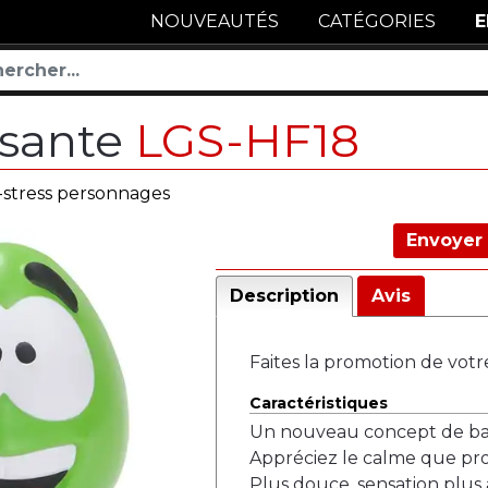
NOUVEAUTÉS
CATÉGORIES
E
aisante
LGS-HF18
i-stress personnages
Envoyer 
Description
Avis
Faites la promotion de votr
Caractéristiques
Un nouveau concept de ball
Appréciez le calme que pro
Plus douce, sensation plus 