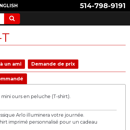
514-798-9191
NGLISH
-T
à un ami
Demande de prix
ommandé
 mini ours en peluche (T-shirt).
ssique Arlo illuminera votre journée.
hirt imprimé personnalisé pour un cadeau