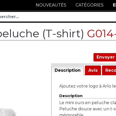
NOUVEAUTÉS
CATÉGORIES
E
peluche (T-shirt)
G014
Envoyer 
Description
Avis
Rec
Ajoutez votre logo à Arlo le
Description
Le mini ours en peluche cla
Peluche douce avec un t-s
mémorable.